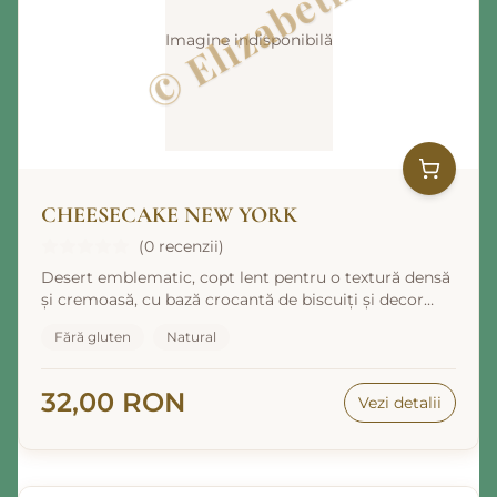
Imagine indisponibilă
CHEESECAKE NEW YORK
(0 recenzii)
Desert emblematic, copt lent pentru o textură densă
și cremoasă, cu bază crocantă de biscuiți și decor
elegant de fructe de pădure.
Fără gluten
Natural
32,00 RON
Vezi detalii