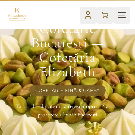
Cofetărie
București —
Cofetăria
Elizabeth
COFETĂRIE FINĂ & CAFEA
Torturi handmade după rețetă proprie · Prăjituri
proaspete zilnic în București