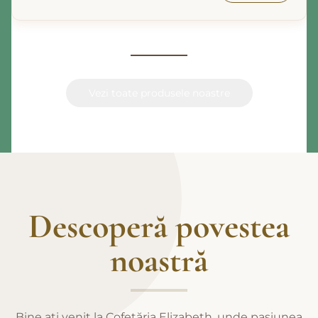
Vezi toate produsele noastre
Descoperă povestea
noastră
Bine ați venit la Cofetăria Elizabeth, unde pasiunea