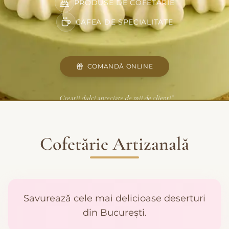
PRODUSE DE COFETĂRIE
CAFEA DE SPECIALITATE
COMANDĂ ONLINE
„Creații dulci apreciate de mii de clienți"
Cofetărie Artizanală
Savurează cele mai delicioase deserturi
din București.