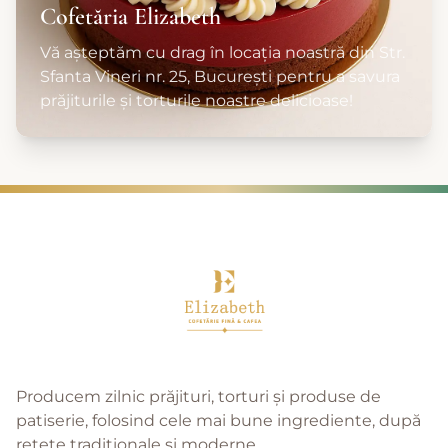
Cofetăria Elizabeth
Vă așteptăm cu drag în locația noastră din Str.
Sfanta Vineri nr. 25, București pentru a savura
prăjiturile și torturile noastre delicioase!
Producem zilnic prăjituri, torturi şi produse de
patiserie, folosind cele mai bune ingrediente, după
reţete tradiţionale şi moderne.