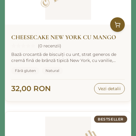
CHEESECAKE NEW YORK CU MANGO
(0 recenzii)
Bază crocantă de biscuiți cu unt, strat generos de
cremă fină de brânză tipică New York, cu vanilie,
decorat cu mango și fructe proaspete.
Fără gluten
Natural
32,00 RON
Vezi detalii
BESTSELLER