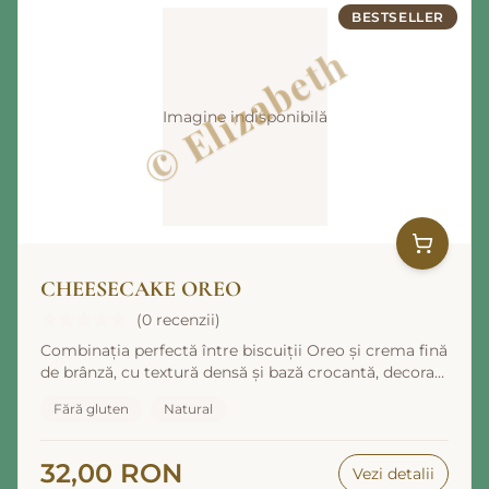
BESTSELLER
Imagine indisponibilă
CHEESECAKE OREO
(0 recenzii)
Combinația perfectă între biscuiții Oreo și crema fină
de brânză, cu textură densă și bază crocantă, decorat
cu bucăți de biscuiți Oreo.
Fără gluten
Natural
32,00 RON
Vezi detalii